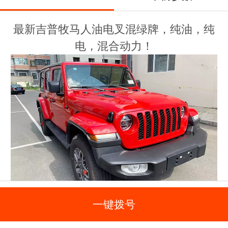
最新吉普牧马人油电叉混绿牌，纯油，纯
电，混合动力！
一键拨号